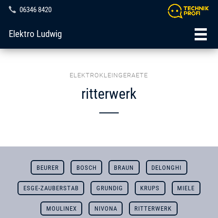
06346 8420
Elektro Ludwig
ELEKTROKLEINGERAETE
ritterwerk
BEURER
BOSCH
BRAUN
DELONGHI
ESGE-ZAUBERSTAB
GRUNDIG
KRUPS
MIELE
MOULINEX
NIVONA
RITTERWERK