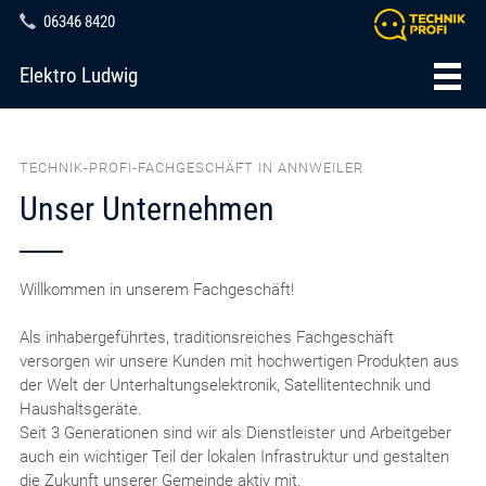
06346 8420
Elektro Ludwig
TECHNIK-PROFI-FACHGESCHÄFT IN ANNWEILER
Unser Unternehmen
Willkommen in unserem Fachgeschäft!
Als inhabergeführtes, traditionsreiches Fachgeschäft
versorgen wir unsere Kunden mit hochwertigen Produkten aus
der Welt der Unterhaltungselektronik, Satellitentechnik und
Haushaltsgeräte.
Seit 3 Generationen sind wir als Dienstleister und Arbeitgeber
auch ein wichtiger Teil der lokalen Infrastruktur und gestalten
die Zukunft unserer Gemeinde aktiv mit.