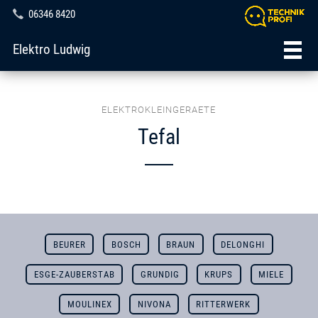
06346 8420
Elektro Ludwig
ELEKTROKLEINGERAETE
Tefal
BEURER
BOSCH
BRAUN
DELONGHI
ESGE-ZAUBERSTAB
GRUNDIG
KRUPS
MIELE
MOULINEX
NIVONA
RITTERWERK