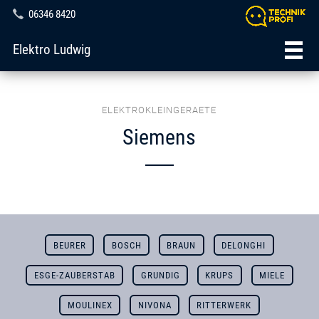
06346 8420
Elektro Ludwig
ELEKTROKLEINGERAETE
Siemens
BEURER
BOSCH
BRAUN
DELONGHI
ESGE-ZAUBERSTAB
GRUNDIG
KRUPS
MIELE
MOULINEX
NIVONA
RITTERWERK